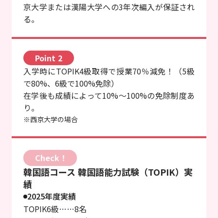
京大学または漢陽大学への3年次編入が保証され
る。
Point 2
入学時にTOPIK4級取得で授業70％減免！（5級
で80%、6級で100%免除）
在学後も成績によって10%〜100%の免除制度あ
り。
※西京大学の場合
Check！
韓国語コース 韓国語能力試験（TOPIK）実
績
2025年度実績
TOPIK6級……8名