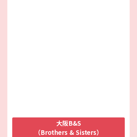
大阪B&S
（Brothers & Sisters）