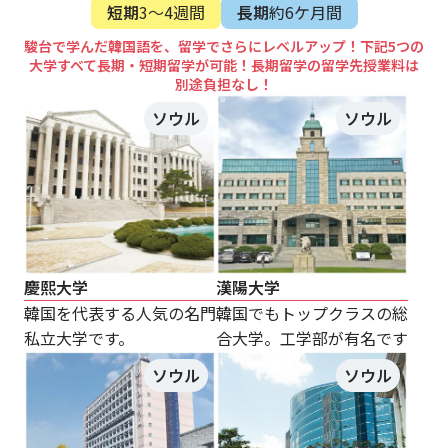
短期
3～4週間
長期
約6ケ月間
駿台で学んだ韓国語を、留学でさらにレベルアップ！下記5つの
大学すべて長期・短期留学が可能！長期留学の留学先授業料は
別途負担なし！
ソウル
ソウル
慶熙大学
漢陽大学
韓国を代表する人気の名門
韓国でもトップクラスの総
私立大学です。
合大学。工学部が有名です
ソウル
ソウル