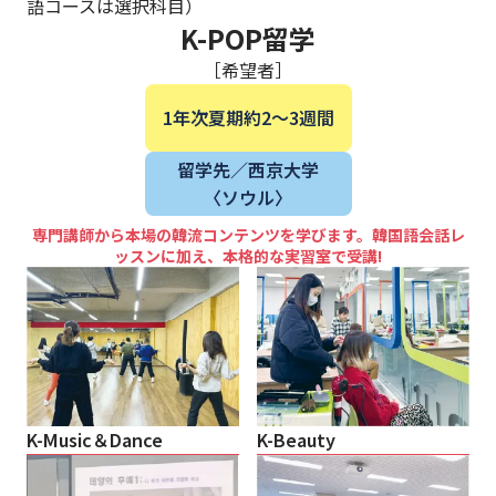
語コースは選択科目）
K-POP留学
［希望者］
1年次
夏期
約2〜3週間
留学先／西京大学
〈ソウル〉
専門講師から本場の韓流コンテンツを学びます。韓国語会話レ
ッスンに加え、本格的な実習室で受講!
K-Music＆Dance
K-Beauty