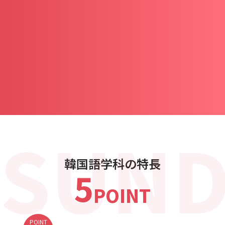
SUND
韓国語学科の特長
5
POINT
POINT