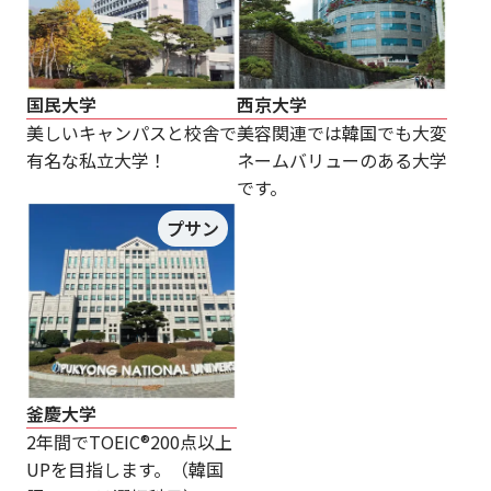
国民大学
西京大学
美しいキャンパスと校舎で
美容関連では韓国でも大変
有名な私立大学！
ネームバリューのある大学
です。
プサン
釜慶大学
2年間でTOEIC®200点以上
UPを目指します。（韓国